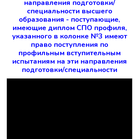
направления подготовки/
специальности высшего
образования - поступающие,
имеющие диплом СПО профиля,
указанного в колонке №3 имеют
право поступления по
профильным вступительным
испытаниям на эти направления
подготовки/специальности