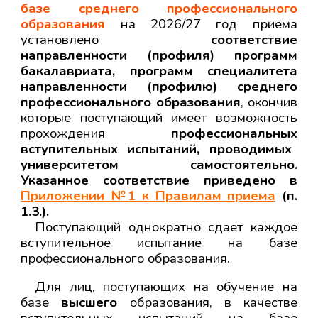
базе среднего профессионального
образования
на 202
6
/2
7
год приема
установлен
о
соответствие
направленности (профиля) программ
бакалавриата, программ специалитета
направленности (профилю) среднего
профессионального образования
, окончив
которые поступающий имеет возможность
прохождения
профессиональны
х
вступительны
х
испытани
й, проводимых
университетом самостоятельно.
Указанное соответствие приведено в
Приложении №1 к Правилам приема
(п.
1.3.).
Поступающий однократно сдает каждое
вступительное испытание на базе
профессионального образования.
Для лиц, поступающих на обучение на
базе
высшего
образования, в качестве