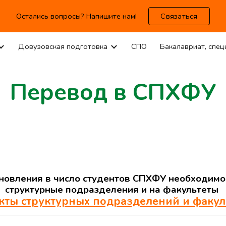
Остались вопросы? Напишите нам!
Связаться
ip to main content
Skip to navigat
Довузовская подготовка
СПО
Бакалавриат, спец
Перевод в СПХФУ
ановления в число студентов СПХФУ необходимо
структурные подразделения и на факультеты
кты структурных подразделений и факул