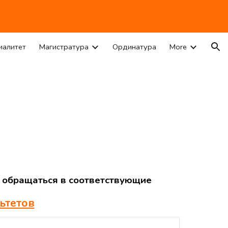
ion
иалитет
Магистратура
Ординатура
More
 обращаться в соответствующие
ьтетов