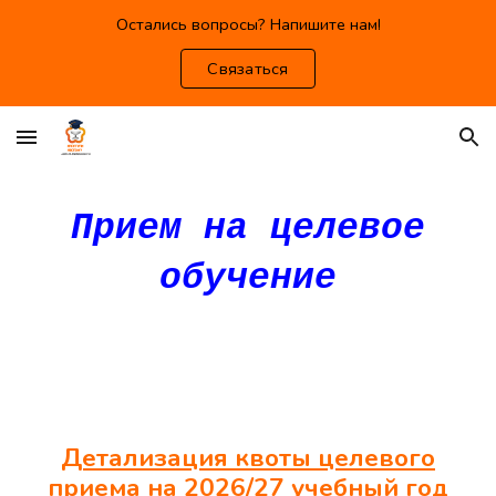
Остались вопросы? Напишите нам!
Skip to main content
Skip to navigation
Связаться
Прием на целевое
обучение
Детализация квоты целевого
приема на 202
6
/2
7
учебный год