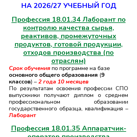
НА 202
6
/2
7
УЧЕБНЫЙ ГОД
Профессия 18.01.34 Лаборант по
контролю качества сырья,
реактивов, промежуточных
продуктов, готовой продукции,
отходов производства
(по
отраслям)
Срок обучения
по программе
н
а базе
основного общего образования
(
9
классов
) –
2
года 10 месяцев
По результатам освоения
профессии СПО
выпускники получают диплом о среднем
профессиональном образовании
государственного образца, квалификация –
Лаборант
Профессия 18.01.3
5 Аппаратчик-
оператор производства